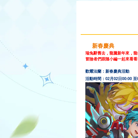
新春慶典
瑞兔辭舊去，龍騰新年來
，
龍
冒險者們跟隨小編一起來看看
歡耀法蘭：新春慶典活動
活動時間：
02
月
02
日
00:00
至