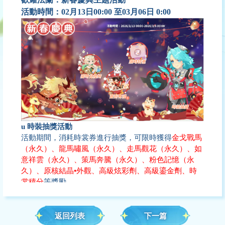
活動時間：
02月13日
00:00
至
03月06日
0:00
u
時裝抽獎活動
活動
期間，消耗時裳券進行抽獎，可限時獲得
金戈戰馬
（永久）、
龍馬嘯風
（永久）、
走馬觀花
（永久）、
如
意祥雲
（永久）、
策馬奔騰
（永久）、
粉色記憶
（永
久）
、原核結晶
•
外觀、
高級炫彩劑、高級鎏金劑、時
裳積分
等獎勵
返回列表
下一篇