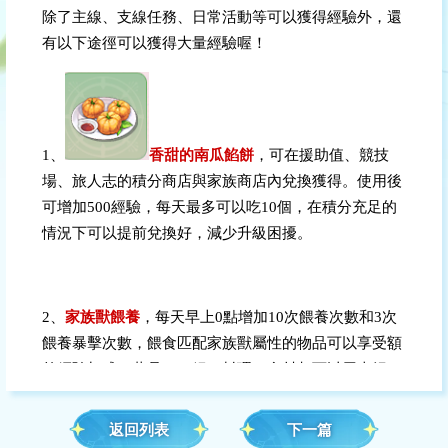
除了主線、支線任務、日常活動等可以獲得經驗外，還
有以下途徑可以獲得大量經驗喔！ 
1、
香甜的南瓜餡餅
，可在援助值、競技
場、旅人志的積分商店與家族商店內兌換獲得。使用後
可增加500經驗，每天最多可以吃10個，在積分充足的
情況下可以提前兌換好，減少升級困擾。
2、
家族獸餵養
，每天早上0點增加10次餵養次數和3次
餵養暴擊次數，餵食匹配家族獸屬性的物品可以享受額
外經驗加成；藥品、口糧、料理、食材都可以用來餵
食。
返回列表
下一篇
餵食【當前喜好品】料理可以提升家族獸的心情值，餵